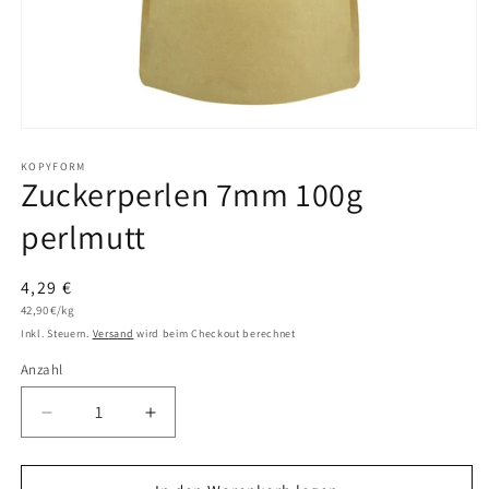
Medien
1
in
KOPYFORM
Zuckerperlen 7mm 100g
Modal
öffnen
perlmutt
Normaler
4,29 €
Grundpreis
Preis
42,90 €/kg
Inkl. Steuern.
Versand
wird beim Checkout berechnet
Anzahl
Anzahl
Verringere
Erhöhe
die
die
Menge
Menge