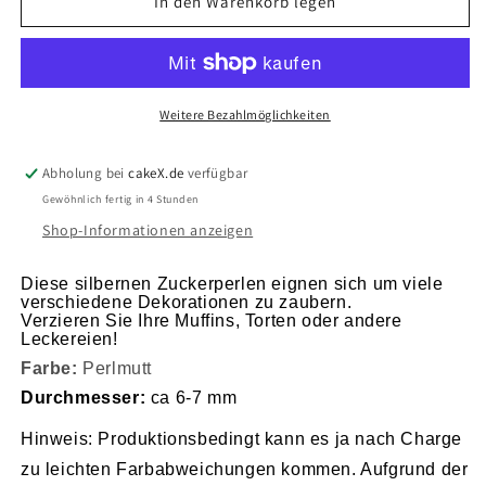
für
für
In den Warenkorb legen
Zuckerperlen
Zuckerperlen
7mm
7mm
100g
100g
perlmutt
perlmutt
Weitere Bezahlmöglichkeiten
Abholung bei
cakeX.de
verfügbar
Gewöhnlich fertig in 4 Stunden
Shop-Informationen anzeigen
Diese silbernen Zuckerperlen eignen sich um viele
verschiedene Dekorationen zu zaubern.
Verzieren Sie Ihre Muffins, Torten oder andere
Leckereien!
Farbe:
Perlmutt
Durchmesser:
ca 6-7 mm
Hinweis: Produktionsbedingt kann es ja nach Charge
zu leichten Farbabweichungen kommen. Aufgrund der