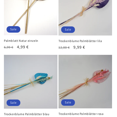
Sale
Sale
Palmblatt Natur einzeln
Trockenblume Palmblätter lila
Normaler
Verkaufspreis
4,99 €
Normaler
Verkaufspreis
9,99 €
6,99 €
12,00 €
Preis
Preis
Sale
Sale
Trockenblume Palmblätter rosa
Trockenblume Palmblätter blau