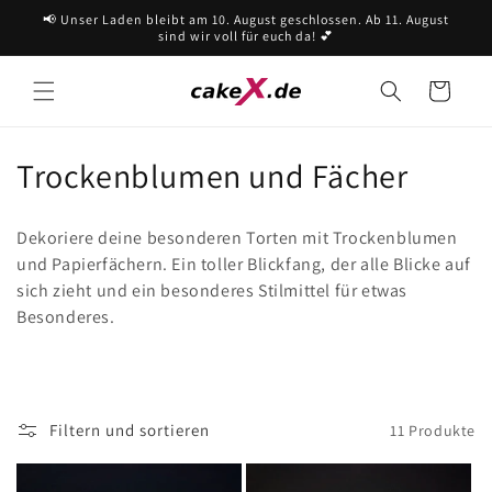
Direkt
📢 Unser Laden bleibt am 10. August geschlossen. Ab 11. August
zum
sind wir voll für euch da! 💕
Inhalt
Warenkorb
K
Trockenblumen und Fächer
a
Dekoriere deine besonderen Torten mit Trockenblumen 
t
und Papierfächern. Ein toller Blickfang, der alle Blicke auf 
sich zieht und ein besonderes Stilmittel für etwas 
e
Besonderes.
g
o
r
Filtern und sortieren
11 Produkte
i