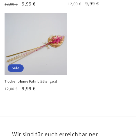
Normaler
Verkaufspreis
9,99 €
Normaler
Verkaufspreis
9,99 €
12,00 €
12,00 €
Preis
Preis
Sale
Trockenblume Palmblätter gold
Normaler
Verkaufspreis
9,99 €
12,00 €
Preis
Wir sind für euch erreichbar per