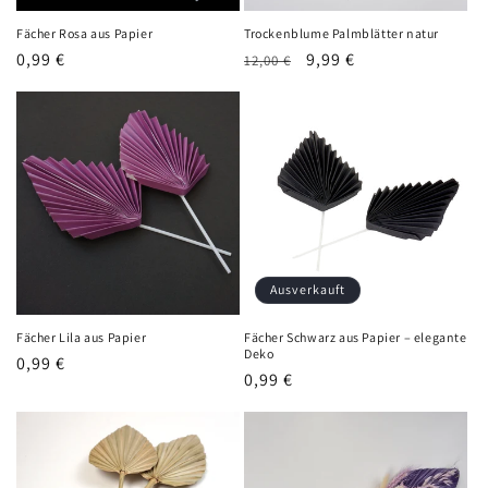
Fächer Rosa aus Papier
Trockenblume Palmblätter natur
Normaler
0,99 €
Normaler
Verkaufspreis
9,99 €
12,00 €
Preis
Preis
Ausverkauft
Fächer Lila aus Papier
Fächer Schwarz aus Papier – elegante
Deko
Normaler
0,99 €
Normaler
0,99 €
Preis
Preis