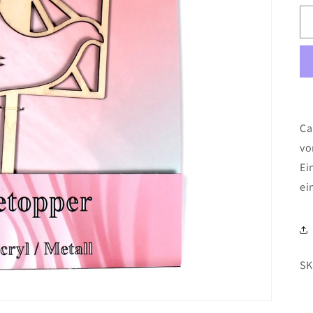
Ca
vo
Ei
ei
SK