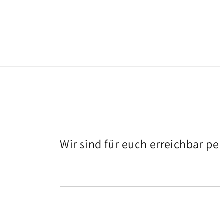
1
in
Modal
öffnen
Wir sind für euch erreichbar 