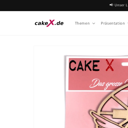
Direkt
📢 Unser L
zum
Inhalt
Themen
Präsentation
Zu
Produktinformationen
springen