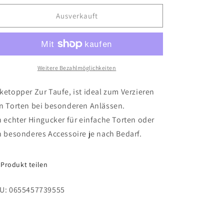
Menge
Menge
für
für
Ausverkauft
Taube
Taube
mit
mit
Kreuz
Kreuz
/
/
Kuchenstecker
Kuchenstecker
Weitere Bezahlmöglichkeiten
ketopper Zur Taufe, ist ideal zum Verzieren
n Torten bei besonderen Anlässen.
n echter Hingucker für einfache Torten oder
n besonderes Accessoire je nach Bedarf.
Produkt teilen
U: 0655457739555